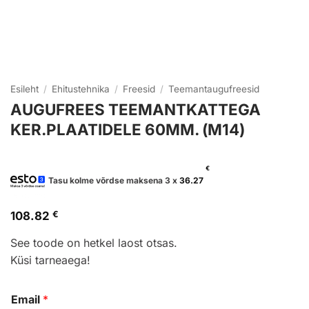
Esileht
/
Ehitustehnika
/
Freesid
/
Teemantaugufreesid
AUGUFREES TEEMANTKATTEGA
KER.PLAATIDELE 60MM. (M14)
€
Tasu kolme võrdse maksena 3 x
36.27
108.82
€
See toode on hetkel laost otsas.
Küsi tarneaega!
Email
*