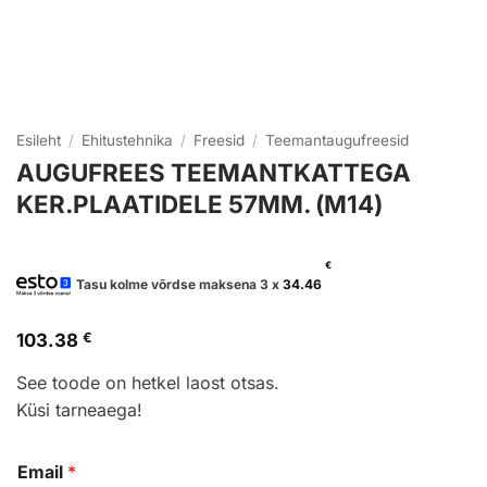
Esileht
/
Ehitustehnika
/
Freesid
/
Teemantaugufreesid
AUGUFREES TEEMANTKATTEGA
KER.PLAATIDELE 57MM. (M14)
€
Tasu kolme võrdse maksena 3 x
34.46
103.38
€
See toode on hetkel laost otsas.
Küsi tarneaega!
Email
*