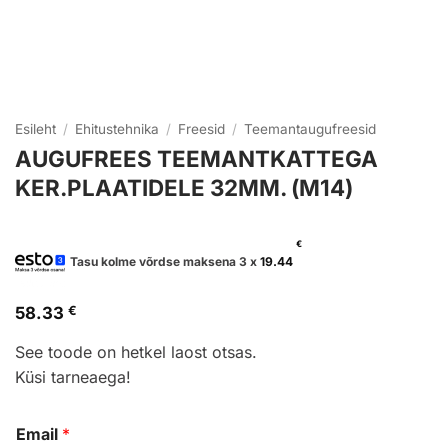
Esileht
/
Ehitustehnika
/
Freesid
/
Teemantaugufreesid
AUGUFREES TEEMANTKATTEGA
KER.PLAATIDELE 32MM. (M14)
€
Tasu kolme võrdse maksena 3 x
19.44
58.33
€
See toode on hetkel laost otsas.
Küsi tarneaega!
Email
*