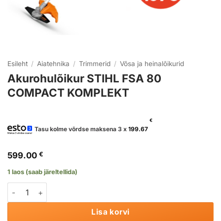
Esileht
/
Aiatehnika
/
Trimmerid
/
Võsa ja heinalõikurid
Akurohulõikur STIHL FSA 80
COMPACT KOMPLEKT
€
Tasu kolme võrdse maksena 3 x
199.67
599.00
€
1 laos (saab järeltellida)
Akurohulõikur STIHL FSA 80 COMPACT KOMPLEKT kogus
Lisa korvi