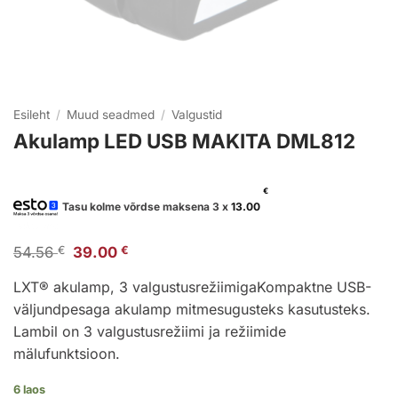
Esileht
/
Muud seadmed
/
Valgustid
Akulamp LED USB MAKITA DML812
€
Tasu kolme võrdse maksena 3 x
13.00
Algne
Praegune
54.56
€
39.00
€
hind
hind
oli:
on:
LXT® akulamp, 3 valgustusrežiimigaKompaktne USB-
54.56 €.
39.00 €.
väljundpesaga akulamp mitmesugusteks kasutusteks.
Lambil on 3 valgustusrežiimi ja režiimide
mälufunktsioon.
6 laos