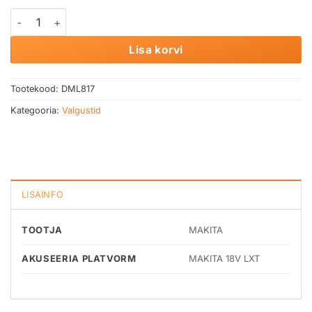
Akulamp LED USB MAKITA DML812 kogus
Lisa korvi
Tootekood:
DML817
Kategooria:
Valgustid
LISAINFO
TOOTJA
MAKITA
AKUSEERIA PLATVORM
MAKITA 18V LXT