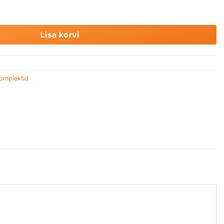
20E kogus
Lisa korvi
omplektid