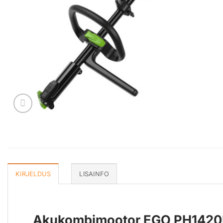
KIRJELDUS
LISAINFO
Akukombimootor EGO PH1420