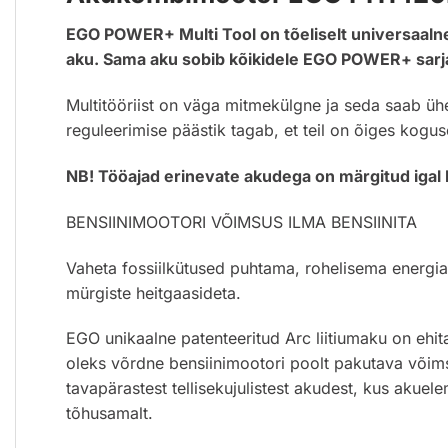
EGO POWER+ Multi Tool on tõeliselt universaalne 
aku. Sama aku sobib kõikidele EGO POWER+ sarja
Multitööriist on väga mitmekülgne ja seda saab ühe
reguleerimise päästik tagab, et teil on õiges kogu
NB! Tööajad erinevate akudega on märgitud igal Mu
BENSIINIMOOTORI VÕIMSUS ILMA BENSIINITA
Vaheta fossiilkütused puhtama, rohelisema energia
mürgiste heitgaasideta.
EGO unikaalne patenteeritud Arc liitiumaku on ehitat
oleks võrdne bensiinimootori poolt pakutava võim
tavapärastest tellisekujulistest akudest, kus akue
tõhusamalt.