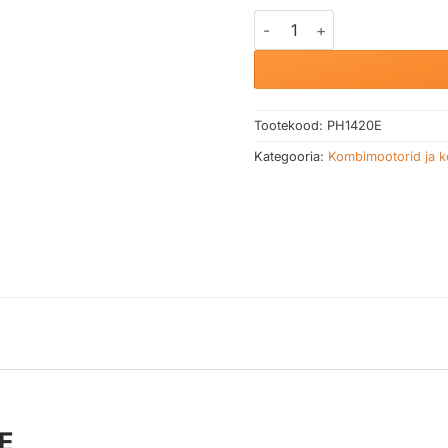
Akukombimootor EGO PH14
Tootekood:
PH1420E
Kategooria:
Kombimootorid ja k
E