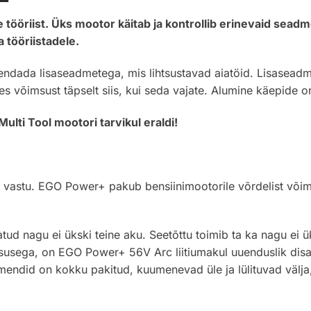
tööriist. Üks mootor käitab ja kontrollib erinevaid seadm
 tööriistadele.
ndada lisaseadmetega, mis lihtsustavad aiatöid. Lisaseadmed 
ses võimsust täpselt siis, kui seda vajate. Alumine käepide
lti Tool mootori tarvikul eraldi!
 vastu. EGO Power+ pakub bensiinimootorile võrdelist võim
ud nagu ei ükski teine aku. Seetõttu toimib ta ka nagu ei üks
susega, on EGO Power+ 56V Arc liitiumakul uuenduslik disa
lemendid on kokku pakitud, kuumenevad üle ja lülituvad välj