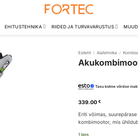
EHITUSTEHNIKA
RIIDED JA TURVAVARUSTUS
MUUD
Esileht
/
Aiatehnika
/
Kombise
Akukombimoo
Tasu kolme võrdse mak
339.00
€
Eriti võimas, suurepära
kombimootor, mis ühildub
1 laos