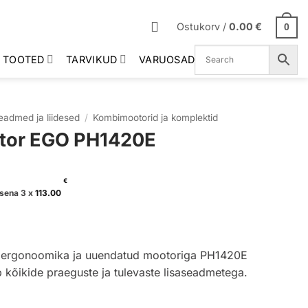
Ostukorv /
0.00
€
0
 TOOTED
TARVIKUD
VARUOSAD
admed ja liidesed
/
Kombimootorid ja komplektid
tor EGO PH1420E
€
sena 3 x
113.00
se ergonoomika ja uuendatud mootoriga PH1420E
 kõikide praeguste ja tulevaste lisaseadmetega.