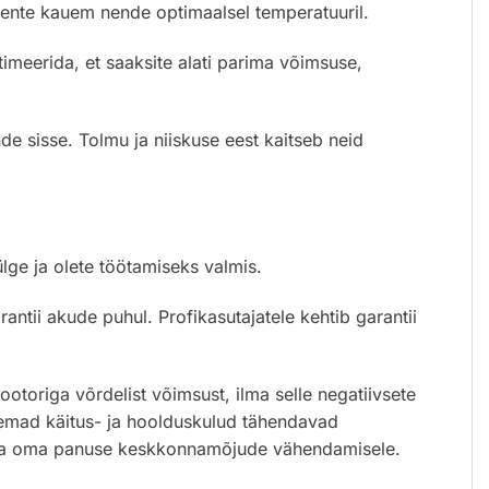
mente kauem nende optimaalsel temperatuuril.
timeerida, et saaksite alati parima võimsuse,
de sisse. Tolmu ja niiskuse eest kaitseb neid
ge ja olete töötamiseks valmis.
ntii akude puhul. Profikasutajatele kehtib garantii
ga võrdelist võimsust, ilma selle negatiivsete
semad käitus- ja hoolduskulud tähendavad
 anda oma panuse keskkonnamõjude vähendamisele.