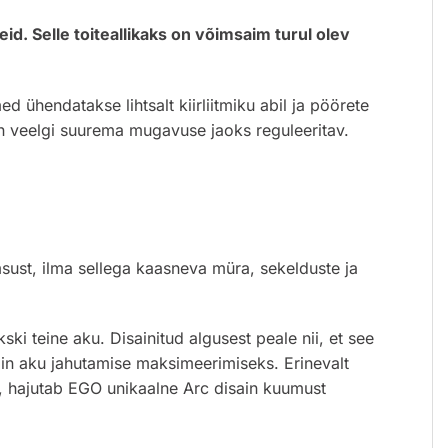
eid
. Selle toiteallikaks on võimsaim turul olev
ühendatakse lihtsalt kiirliitmiku abil ja pöörete
 on veelgi suurema mugavuse jaoks reguleeritav.
sust, ilma sellega kaasneva müra, sekelduste ja
ki teine aku. Disainitud algusest peale nii, et see
in aku jahutamise maksimeerimiseks. Erinevalt
a, hajutab EGO unikaalne Arc disain kuumust