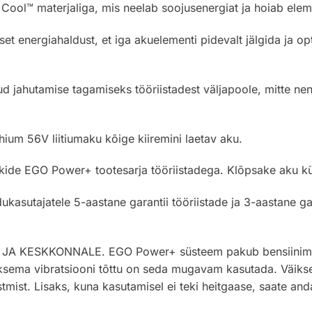
Cool™ materjaliga, mis neelab soojusenergiat ja hoiab ele
et energiahaldust, et iga akuelementi pidevalt jälgida ja op
kud jahutamise tagamiseks tööriistadest väljapoole, mitte nen
ium 56V liitiumaku kõige kiiremini laetav aku.
kide EGO Power+ tootesarja tööriistadega. Klõpsake aku kül
asutajatele 5-aastane garantii tööriistade ja 3-aastane gara
KESKKONNALE. EGO Power+ süsteem pakub bensiinimootori
iksema vibratsiooni tõttu on seda mugavam kasutada. Väik
stmist. Lisaks, kuna kasutamisel ei teki heitgaase, saate