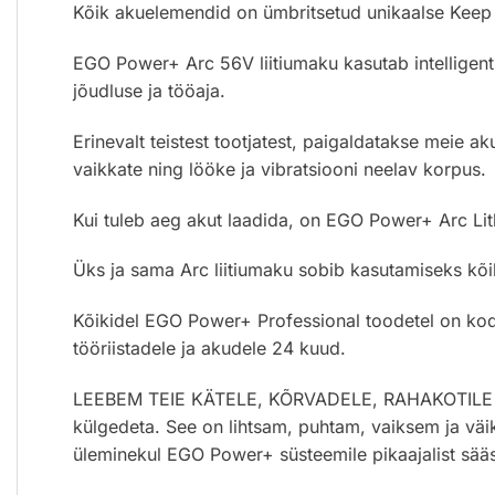
Kõik akuelemendid on ümbritsetud unikaalse Keep 
EGO Power+ Arc 56V liitiumaku kasutab intelligents
jõudluse ja tööaja.
Erinevalt teistest tootjatest, paigaldatakse meie a
vaikkate ning lööke ja vibratsiooni neelav korpus.
Kui tuleb aeg akut laadida, on EGO Power+ Arc Lith
Üks ja sama Arc liitiumaku sobib kasutamiseks kõi
Kõikidel EGO Power+ Professional toodetel on koduk
tööriistadele ja akudele 24 kuud.
LEEBEM TEIE KÄTELE, KÕRVADELE, RAHAKOTILE JA 
külgedeta. See on lihtsam, puhtam, vaiksem ja vä
üleminekul EGO Power+ süsteemile pikaajalist sää