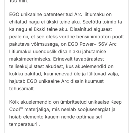
100 min.
EGO unikaalne patenteeritud Arc liitiumaku on
ehitatud nagu ei ükski teine aku. Seetõttu toimib ta
ka nagu ei ükski teine aku. Disainitud algusest
peale nii, et see oleks võrdne bensiinimootori poolt
pakutava võimsusega, on EGO Power+ 56V Arc
liitiumakul uuenduslik disain aku jahutamise
maksimeerimiseks. Erinevalt tavapärastest
tellisekujulistest akudest, kus akuelemendid on
kokku pakitud, kuumenevad üle ja lülituvad välja,
hajutab EGO unikaalne Arc disain kuumust
tõhusamalt.
Kõik akuelemendid on ümbritsetud unikaalse Keep
Cool™ materjaliga, mis neelab soojusenergiat ja
hoiab elemente kauem nende optimaalsel
temperatuuril.