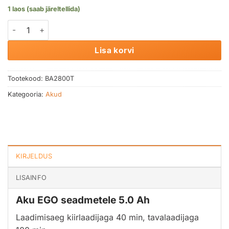
1 laos (saab järeltellida)
Aku EGO seadmetele 5.0 Ah kogus
Lisa korvi
Tootekood:
BA2800T
Kategooria:
Akud
KIRJELDUS
LISAINFO
Aku EGO seadmetele 5.0 Ah
Laadimisaeg kiirlaadijaga 40 min, tavalaadijaga