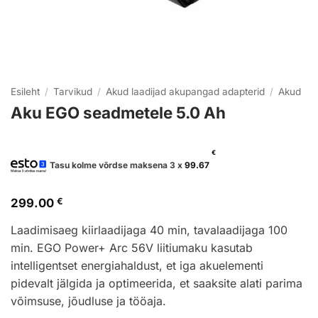
Esileht
/
Tarvikud
/
Akud laadijad akupangad adapterid
/
Akud
Aku EGO seadmetele 5.0 Ah
€
Tasu kolme võrdse maksena 3 x
99.67
299.00
€
Laadimisaeg kiirlaadijaga 40 min, tavalaadijaga 100
min. EGO Power+ Arc 56V liitiumaku kasutab
intelligentset energiahaldust, et iga akuelementi
pidevalt jälgida ja optimeerida, et saaksite alati parima
võimsuse, jõudluse ja tööaja.