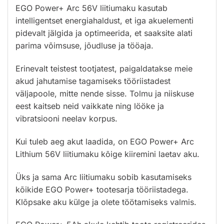
EGO Power+ Arc 56V liitiumaku kasutab
intelligentset energiahaldust, et iga akuelementi
pidevalt jälgida ja optimeerida, et saaksite alati
parima võimsuse, jõudluse ja tööaja.
Erinevalt teistest tootjatest, paigaldatakse meie
akud jahutamise tagamiseks tööriistadest
väljapoole, mitte nende sisse. Tolmu ja niiskuse
eest kaitseb neid vaikkate ning lööke ja
vibratsiooni neelav korpus.
Kui tuleb aeg akut laadida, on EGO Power+ Arc
Lithium 56V liitiumaku kõige kiiremini laetav aku.
Üks ja sama Arc liitiumaku sobib kasutamiseks
kõikide EGO Power+ tootesarja tööriistadega.
Klõpsake aku külge ja olete töötamiseks valmis.