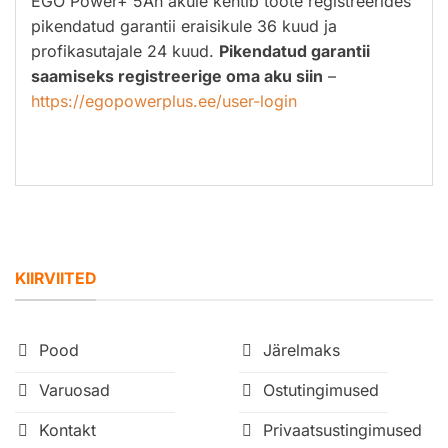
EGO Power+ 5Ah akule kehtib toote registreerides
pikendatud garantii eraisikule 36 kuud ja
profikasutajale 24 kuud.
Pikendatud garantii
saamiseks registreerige oma aku siin
–
https://egopowerplus.ee/user-login
KIIRVIITED
Pood
Järelmaks
Varuosad
Ostutingimused
Kontakt
Privaatsustingimused