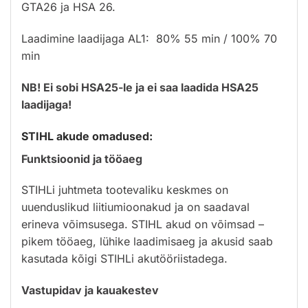
GTA26 ja HSA 26.
Laadimine laadijaga AL1: 80% 55 min / 100% 70
min
NB! Ei sobi HSA25-le ja ei saa laadida HSA25
laadijaga!
STIHL akude omadused:
Funktsioonid ja tööaeg
STIHLi juhtmeta tootevaliku keskmes on
uuenduslikud liitiumioonakud ja on saadaval
erineva võimsusega. STIHL akud on võimsad –
pikem tööaeg, lühike laadimisaeg ja akusid saab
kasutada kõigi STIHLi akutööriistadega.
Vastupidav ja kauakestev