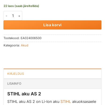
22 laos (saab järeltellida)
STIHL aku AS 2 kogus
Lisa korvi
Tootekood:
EA024006500
Kategooria:
Akud
KIRJELDUS
LISAINFO
STIHL aku AS 2
STIHL aku AS 2 on Li-Ion aku
STIHL
akuoksasaele