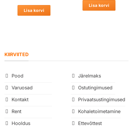
239.00 €.
189.00 €.
Lisa korvi
Lisa korvi
KIIRVIITED
Pood
Järelmaks
Varuosad
Ostutingimused
Kontakt
Privaatsustingimused
Rent
Kohaletoimetamine
Hooldus
Ettevõttest