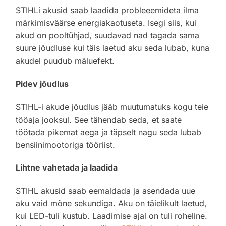
STIHLi akusid saab laadida probleeemideta ilma
märkimisväärse energiakaotuseta. Isegi siis, kui
akud on pooltühjad, suudavad nad tagada sama
suure jõudluse kui täis laetud aku seda lubab, kuna
akudel puudub mäluefekt.
Pidev jõudlus
STIHL-i akude jõudlus jääb muutumatuks kogu teie
tööaja jooksul. See tähendab seda, et saate
töötada pikemat aega ja täpselt nagu seda lubab
bensiinimootoriga tööriist.
Lihtne vahetada ja laadida
STIHL akusid saab eemaldada ja asendada uue
aku vaid mõne sekundiga. Aku on täielikult laetud,
kui LED-tuli kustub. Laadimise ajal on tuli roheline.