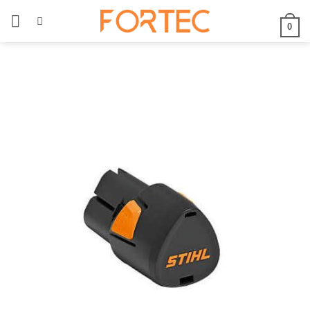
Skip
to
0
content